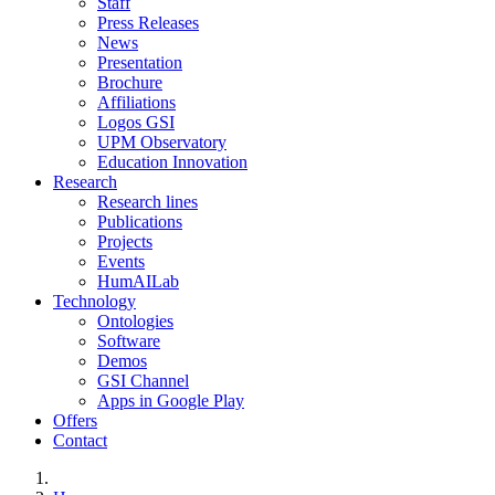
Staff
Press Releases
News
Presentation
Brochure
Affiliations
Logos GSI
UPM Observatory
Education Innovation
Research
Research lines
Publications
Projects
Events
HumAILab
Technology
Ontologies
Software
Demos
GSI Channel
Apps in Google Play
Offers
Contact