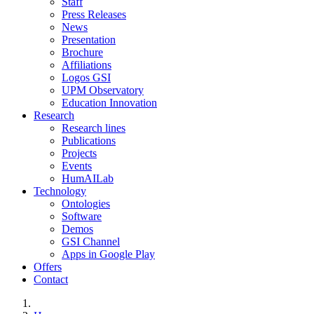
Staff
Press Releases
News
Presentation
Brochure
Affiliations
Logos GSI
UPM Observatory
Education Innovation
Research
Research lines
Publications
Projects
Events
HumAILab
Technology
Ontologies
Software
Demos
GSI Channel
Apps in Google Play
Offers
Contact