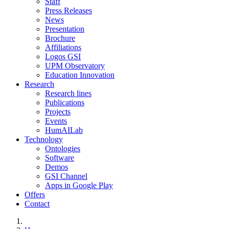
Staff
Press Releases
News
Presentation
Brochure
Affiliations
Logos GSI
UPM Observatory
Education Innovation
Research
Research lines
Publications
Projects
Events
HumAILab
Technology
Ontologies
Software
Demos
GSI Channel
Apps in Google Play
Offers
Contact