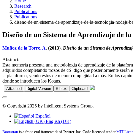
Home
Research
Publications
Publications
diseno-de-un-sistema-de-aprendizaje-de-la-tecnologia-nodejs-
Diseño de un Sistema de Aprendizaje de l
Muñoz de la Torre, A
. (2013).
Diseño de un Sistema de Aprendiza
Abstract:
Esta memoria presenta una metodología de aprendizaje de la platafor
adquiridos completando trozos de có- digo que posteriormente serán e
la plataforma, yendo éstos de menor complejidad a más. En los capítulo
donde se introducen los Koans.
Attached
Digital Version
Bibtex
Clipboard
© Copyright 2025 by Intelligent Systems Group.
Español
English (UK)
Bootstrap
is a front-end framework of Twitter, Inc. Code licensed under
MIT Licen