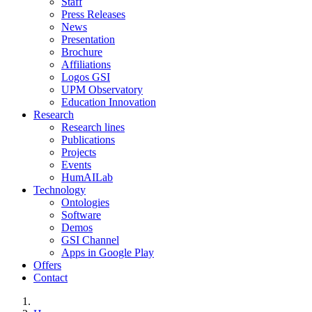
Staff
Press Releases
News
Presentation
Brochure
Affiliations
Logos GSI
UPM Observatory
Education Innovation
Research
Research lines
Publications
Projects
Events
HumAILab
Technology
Ontologies
Software
Demos
GSI Channel
Apps in Google Play
Offers
Contact