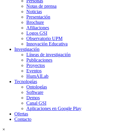
Personas
Notas de prensa
Noticias
Presentación
Brochure
Afiliaciones
Logos GSI
Observatorio UPM
Innovación Educativa
Investigación
Líneas de investigación
Publicaciones
Proyectos
Eventos
HumAILab
Tecnologías
Ontologías
Software
Demos
Canal GSI
Aplicaciones en Google Play
Ofertas
Contacto
×