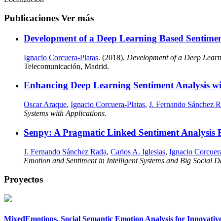
Publicaciones
Ver más
Development of a Deep Learning Based Sentimen
Ignacio Corcuera-Platas
. (2018).
Development of a Deep Learni
Telecomunicación, Madrid.
Enhancing Deep Learning Sentiment Analysis wit
Oscar Araque
,
Ignacio Corcuera-Platas
,
J. Fernando Sánchez 
Systems with Applications
.
Senpy: A Pragmatic Linked Sentiment Analysis
J. Fernando Sánchez Rada
,
Carlos A. Iglesias
,
Ignacio Corcuer
Emotion and Sentiment in Intelligent Systems and Big Social D
Proyectos
MixedEmotions. Social Semantic Emotion Analysis for Innovative