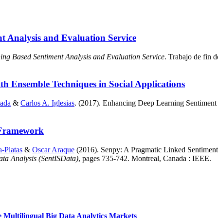
t Analysis and Evaluation Service
ng Based Sentiment Analysis and Evaluation Service
. Trabajo de fin 
h Ensemble Techniques in Social Applications
Rada
&
Carlos A. Iglesias
. (2017). Enhancing Deep Learning Sentiment 
 Framework
a-Platas
&
Oscar Araque
(2016). Senpy: A Pragmatic Linked Sentimen
ata Analysis (SentISData)
, pages 735-742. Montreal, Canada : IEEE.
 Multilingual Big Data Analytics Markets