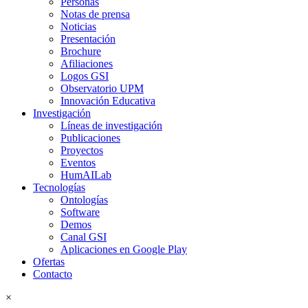
Personas
Notas de prensa
Noticias
Presentación
Brochure
Afiliaciones
Logos GSI
Observatorio UPM
Innovación Educativa
Investigación
Líneas de investigación
Publicaciones
Proyectos
Eventos
HumAILab
Tecnologías
Ontologías
Software
Demos
Canal GSI
Aplicaciones en Google Play
Ofertas
Contacto
×