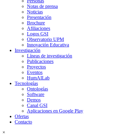
Personas
Notas de prensa
Noticias
Presentación
Brochure
Afiliaciones
Logos GSI
Observatorio UPM
Innovación Educativa
Investigación
Líneas de investigación
Publicaciones
Proyectos
Eventos
HumAILab
Tecnologías
Ontologías
Software
Demos
Canal GSI
Aplicaciones en Google Play
Ofertas
Contacto
×