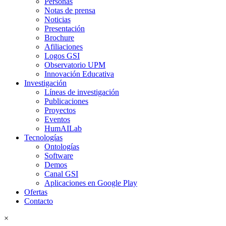
Personas
Notas de prensa
Noticias
Presentación
Brochure
Afiliaciones
Logos GSI
Observatorio UPM
Innovación Educativa
Investigación
Líneas de investigación
Publicaciones
Proyectos
Eventos
HumAILab
Tecnologías
Ontologías
Software
Demos
Canal GSI
Aplicaciones en Google Play
Ofertas
Contacto
×