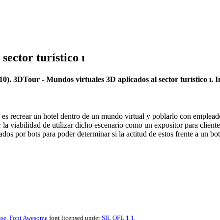
ector turístico ı
. 3DTour - Mundos virtuales 3D aplicados al sector turístico ı. 
o es recrear un hotel dentro de un mundo virtual y poblarlo con empleado
r la viabilidad de utilizar dicho escenario como un expositor para client
ados por bots para poder determinar si la actitud de estos frente a un bo
se.
Font Awesome
font licensed under
SIL OFL 1.1
.