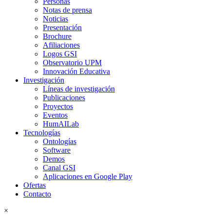
Personas
Notas de prensa
Noticias
Presentación
Brochure
Afiliaciones
Logos GSI
Observatorio UPM
Innovación Educativa
Investigación
Líneas de investigación
Publicaciones
Proyectos
Eventos
HumAILab
Tecnologías
Ontologías
Software
Demos
Canal GSI
Aplicaciones en Google Play
Ofertas
Contacto
×