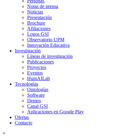
Personas
Notas de prensa
Noticias
Presentación
Brochure
Afiliaciones
Logos GSI
Observatorio UPM
Innovación Educativa
Investigación
Líneas de investigación
Publicaciones
Proyectos
Eventos
HumAILab
Tecnologías
Ontologías
Software
Demos
Canal GSI
Aplicaciones en Google Play
Ofertas
Contacto
×