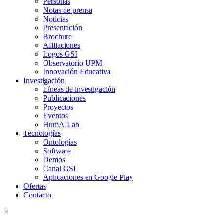
Personas
Notas de prensa
Noticias
Presentación
Brochure
Afiliaciones
Logos GSI
Observatorio UPM
Innovación Educativa
Investigación
Líneas de investigación
Publicaciones
Proyectos
Eventos
HumAILab
Tecnologías
Ontologías
Software
Demos
Canal GSI
Aplicaciones en Google Play
Ofertas
Contacto
×