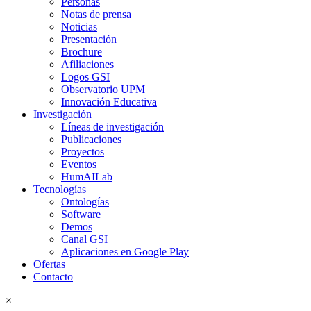
Personas
Notas de prensa
Noticias
Presentación
Brochure
Afiliaciones
Logos GSI
Observatorio UPM
Innovación Educativa
Investigación
Líneas de investigación
Publicaciones
Proyectos
Eventos
HumAILab
Tecnologías
Ontologías
Software
Demos
Canal GSI
Aplicaciones en Google Play
Ofertas
Contacto
×