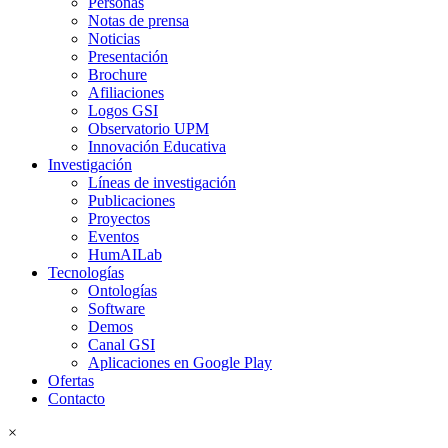
Personas
Notas de prensa
Noticias
Presentación
Brochure
Afiliaciones
Logos GSI
Observatorio UPM
Innovación Educativa
Investigación
Líneas de investigación
Publicaciones
Proyectos
Eventos
HumAILab
Tecnologías
Ontologías
Software
Demos
Canal GSI
Aplicaciones en Google Play
Ofertas
Contacto
×