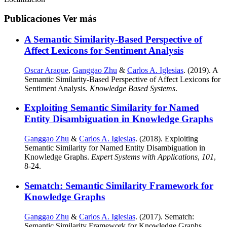
Publicaciones
Ver más
A Semantic Similarity-Based Perspective of
Affect Lexicons for Sentiment Analysis
Oscar Araque
,
Ganggao Zhu
&
Carlos A. Iglesias
. (2019). A
Semantic Similarity-Based Perspective of Affect Lexicons for
Sentiment Analysis.
Knowledge Based Systems
.
Exploiting Semantic Similarity for Named
Entity Disambiguation in Knowledge Graphs
Ganggao Zhu
&
Carlos A. Iglesias
. (2018). Exploiting
Semantic Similarity for Named Entity Disambiguation in
Knowledge Graphs.
Expert Systems with Applications
,
101
,
8-24.
Sematch: Semantic Similarity Framework for
Knowledge Graphs
Ganggao Zhu
&
Carlos A. Iglesias
. (2017). Sematch:
Semantic Similarity Framework for Knowledge Graphs.