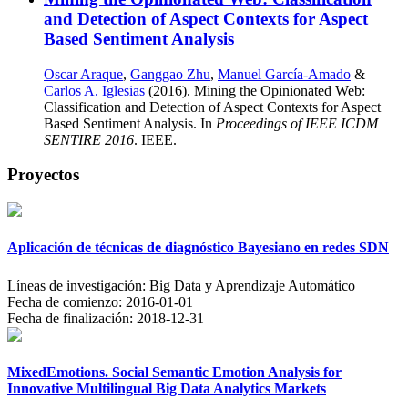
and Detection of Aspect Contexts for Aspect
Based Sentiment Analysis
Oscar Araque
,
Ganggao Zhu
,
Manuel García-Amado
&
Carlos A. Iglesias
(2016). Mining the Opinionated Web:
Classification and Detection of Aspect Contexts for Aspect
Based Sentiment Analysis. In
Proceedings of IEEE ICDM
SENTIRE 2016
. IEEE.
Proyectos
Aplicación de técnicas de diagnóstico Bayesiano en redes SDN
Líneas de investigación:
Big Data y Aprendizaje Automático
Fecha de comienzo:
2016-01-01
Fecha de finalización:
2018-12-31
MixedEmotions. Social Semantic Emotion Analysis for
Innovative Multilingual Big Data Analytics Markets