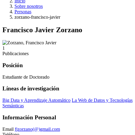
Inicio
Sobre nosotros
Personas
zorzano-francisco-javier
Francisco Javier Zorzano
1
Publicaciones
Posición
Estudiante de Doctorado
Líneas de investigación
Big Data y Aprendizaje Automático
La Web de Datos y Tecnologías
Semánticas
Información Personal
Email
fjzorzano(@)gmail.com
Teléfono