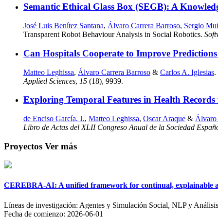
Semantic Ethical Glass Box (SEGB): A Knowled
José Luis Benítez Santana
,
Álvaro Carrera Barroso
,
Sergio Mu
Transparent Robot Behaviour Analysis in Social Robotics.
Sof
Can Hospitals Cooperate to Improve Prediction
Matteo Leghissa
,
Álvaro Carrera Barroso
&
Carlos A. Iglesias
.
Applied Sciences
,
15
(18), 9939.
Exploring Temporal Features in Health Records f
de Enciso García, J.
,
Matteo Leghissa
,
Oscar Araque
&
Álvaro
Libro de Actas del XLII Congreso Anual de la Sociedad Españ
Proyectos
Ver más
CEREBRA-AI: A unified framework for continual, explainable an
Líneas de investigación:
Agentes y Simulación Social, NLP y Análisis
Fecha de comienzo:
2026-06-01