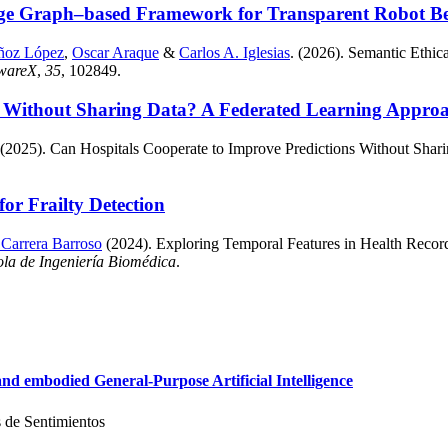
ge Graph–based Framework for Transparent Robot Beha
ñoz López
,
Oscar Araque
&
Carlos A. Iglesias
. (2026). Semantic Eth
twareX
,
35
, 102849.
s Without Sharing Data? A Federated Learning Approac
 (2025). Can Hospitals Cooperate to Improve Predictions Without Shar
or Frailty Detection
 Carrera Barroso
(2024). Exploring Temporal Features in Health Records 
ola de Ingeniería Biomédica
.
d embodied General-Purpose Artificial Intelligence
 de Sentimientos