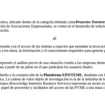
rativa, ubicado dentro de la categoría definida como
Proyectos Tractore
ón de Asociaciones Empresariales, se centra en el desarrollo de soluc
vación.
cionada con el acceso de las mismas a espacios que permitan la invocaci
a los datos, la información y el conocimiento requeridos para generar 
mprende el análisis previo de una situación común a las empresas dentro
s a partir de un piloto en el que participen los usuarios finales.
diseño y la construcción de la
Plataforma EPISTEME
, diseñada con 
. La cadena de valor objeto de investigación es la de la industria de 
opeo (Knowledge Intensive Business Services) representa un sector est
apel de proveedor y facilitador del acceso de las PYME a una masa crít