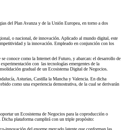
egias del Plan Avanza y de la Unión Europea, en torno a dos
gional, o nacional, de innovación. Aplicado al mundo digital, este
competitividad y la innovación. Empleado en conjunción con los
se conoce como la Internet del Futuro, y abarcan: el desarrollo de
a experimentación con las tecnologías emergentes de la
onsolidación gradual de un Ecosistema Digital de Negocios.
lucía, Asturias, Castilla la Mancha y Valencia. En dicha
ncebido como una experiencia demostrativa, de la cual se derivarán
soportar un Ecosistema de Negocios para la coproducción o
. Dicha plataforma cumplirá con un triple propósito:
e co-innovación del enorme mercado latente que conforman las