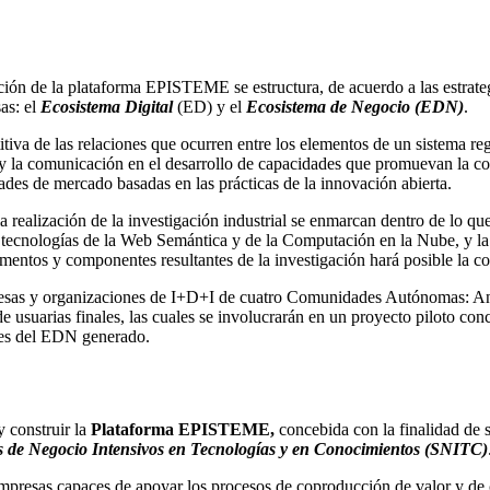
ucción de la plataforma EPISTEME se estructura, de acuerdo a las estrat
as: el
Ecosistema Digital
(ED) y el
Ecosistema de Negocio (EDN)
.
tiva de las relaciones que ocurren entre los elementos de un sistema re
ón y la comunicación en el desarrollo de capacidades que promuevan la 
es de mercado basadas en las prácticas de la innovación abierta.
ealización de la investigación industrial se enmarcan dentro de lo que 
as tecnologías de la Web Semántica y de la Computación en la Nube, y l
entos y componentes resultantes de la investigación hará posible la c
esas y organizaciones de I+D+I de cuatro Comunidades Autónomas: Anda
de usuarias finales, las cuales se involucrarán en un proyecto piloto co
ales del EDN generado.
y construir la
Plataforma EPISTEME,
concebida con la finalidad de 
s de Negocio Intensivos en Tecnologías y en Conocimientos (SNITC)
empresas capaces de apoyar los procesos de coproducción de valor y d