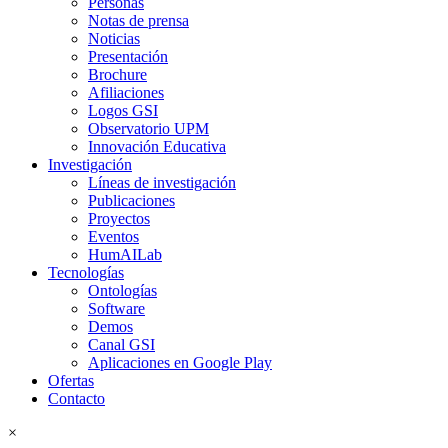
Personas
Notas de prensa
Noticias
Presentación
Brochure
Afiliaciones
Logos GSI
Observatorio UPM
Innovación Educativa
Investigación
Líneas de investigación
Publicaciones
Proyectos
Eventos
HumAILab
Tecnologías
Ontologías
Software
Demos
Canal GSI
Aplicaciones en Google Play
Ofertas
Contacto
×