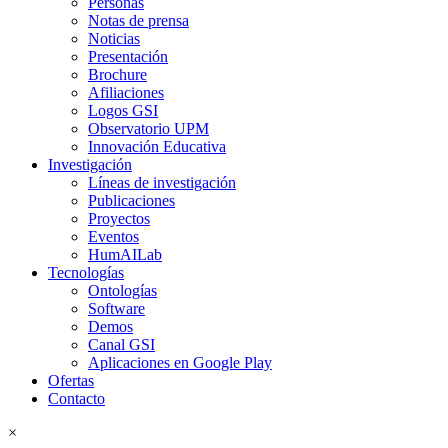
Personas
Notas de prensa
Noticias
Presentación
Brochure
Afiliaciones
Logos GSI
Observatorio UPM
Innovación Educativa
Investigación
Líneas de investigación
Publicaciones
Proyectos
Eventos
HumAILab
Tecnologías
Ontologías
Software
Demos
Canal GSI
Aplicaciones en Google Play
Ofertas
Contacto
×