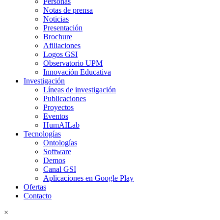
Personas
Notas de prensa
Noticias
Presentación
Brochure
Afiliaciones
Logos GSI
Observatorio UPM
Innovación Educativa
Investigación
Líneas de investigación
Publicaciones
Proyectos
Eventos
HumAILab
Tecnologías
Ontologías
Software
Demos
Canal GSI
Aplicaciones en Google Play
Ofertas
Contacto
×