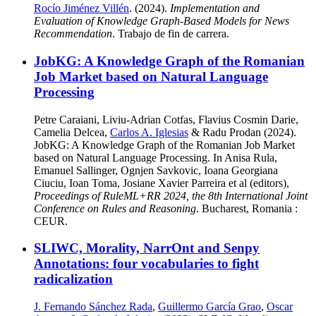
Rocío Jiménez Villén
. (2024).
Implementation and
Evaluation of Knowledge Graph-Based Models for News
Recommendation
. Trabajo de fin de carrera.
JobKG: A Knowledge Graph of the Romanian
Job Market based on Natural Language
Processing
Petre Caraiani, Liviu-Adrian Cotfas, Flavius Cosmin Darie,
Camelia Delcea,
Carlos A. Iglesias
& Radu Prodan (2024).
JobKG: A Knowledge Graph of the Romanian Job Market
based on Natural Language Processing. In Anisa Rula,
Emanuel Sallinger, Ognjen Savkovic, Ioana Georgiana
Ciuciu, Ioan Toma, Josiane Xavier Parreira et al (editors),
Proceedings of RuleML+RR 2024, the 8th International Joint
Conference on Rules and Reasoning
. Bucharest, Romania :
CEUR.
SLIWC, Morality, NarrOnt and Senpy
Annotations: four vocabularies to fight
radicalization
J. Fernando Sánchez Rada
,
Guillermo García Grao
,
Oscar