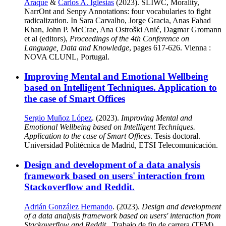
Araque
&
Carlos A. Iglesias
(2023). SLIWC, Morality,
NarrOnt and Senpy Annotations: four vocabularies to fight
radicalization. In Sara Carvalho, Jorge Gracia, Anas Fahad
Khan, John P. McCrae, Ana Ostroški Anić, Dagmar Gromann
et al (editors),
Proceedings of the 4th Conference on
Language, Data and Knowledge
, pages 617-626. Vienna :
NOVA CLUNL, Portugal.
Improving Mental and Emotional Wellbeing
based on Intelligent Techniques. Application to
the case of Smart Offices
Sergio Muñoz López
. (2023).
Improving Mental and
Emotional Wellbeing based on Intelligent Techniques.
Application to the case of Smart Offices
. Tesis doctoral.
Universidad Politécnica de Madrid, ETSI Telecomunicación.
Design and development of a data analysis
framework based on users' interaction from
Stackoverflow and Reddit.
Adrián González Hernando
. (2023).
Design and development
of a data analysis framework based on users' interaction from
Stackoverflow and Reddit.
. Trabajo de fin de carrera (TFM).