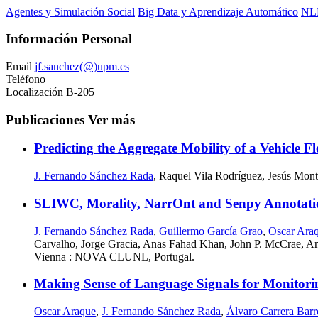
Agentes y Simulación Social
Big Data y Aprendizaje Automático
NLP
Información Personal
Email
jf.sanchez(@)upm.es
Teléfono
Localización
B-205
Publicaciones
Ver más
Predicting the Aggregate Mobility of a Vehicle F
J. Fernando Sánchez Rada
, Raquel Vila Rodríguez, Jesús Monte
SLIWC, Morality, NarrOnt and Senpy Annotations
J. Fernando Sánchez Rada
,
Guillermo García Grao
,
Oscar Ara
Carvalho, Jorge Gracia, Anas Fahad Khan, John P. McCrae, An
Vienna : NOVA CLUNL, Portugal.
Making Sense of Language Signals for Monitorin
Oscar Araque
,
J. Fernando Sánchez Rada
,
Álvaro Carrera Barr