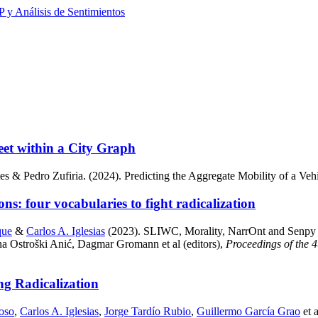
 y Análisis de Sentimientos
leet within a City Graph
s & Pedro Zufiria. (2024). Predicting the Aggregate Mobility of a Veh
: four vocabularies to fight radicalization
que
&
Carlos A. Iglesias
(2023). SLIWC, Morality, NarrOnt and Senpy Ann
a Ostroški Anić, Dagmar Gromann et al (editors),
Proceedings of the
g Radicalization
oso
,
Carlos A. Iglesias
,
Jorge Tardío Rubio
,
Guillermo García Grao
et 