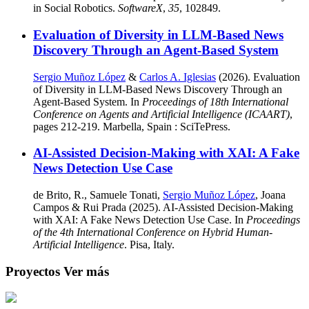
in Social Robotics.
SoftwareX
,
35
, 102849.
Evaluation of Diversity in LLM-Based News
Discovery Through an Agent-Based System
Sergio Muñoz López
&
Carlos A. Iglesias
(2026). Evaluation
of Diversity in LLM-Based News Discovery Through an
Agent-Based System. In
Proceedings of 18th International
Conference on Agents and Artificial Intelligence (ICAART)
,
pages 212-219. Marbella, Spain : SciTePress.
AI-Assisted Decision-Making with XAI: A Fake
News Detection Use Case
de Brito, R., Samuele Tonati,
Sergio Muñoz López
, Joana
Campos & Rui Prada (2025). AI-Assisted Decision-Making
with XAI: A Fake News Detection Use Case. In
Proceedings
of the 4th International Conference on Hybrid Human-
Artificial Intelligence
. Pisa, Italy.
Proyectos
Ver más