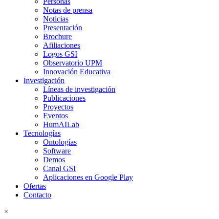
Personas
Notas de prensa
Noticias
Presentación
Brochure
Afiliaciones
Logos GSI
Observatorio UPM
Innovación Educativa
Investigación
Líneas de investigación
Publicaciones
Proyectos
Eventos
HumAILab
Tecnologías
Ontologías
Software
Demos
Canal GSI
Aplicaciones en Google Play
Ofertas
Contacto
×