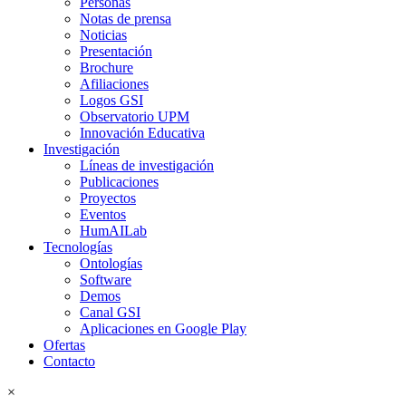
Personas
Notas de prensa
Noticias
Presentación
Brochure
Afiliaciones
Logos GSI
Observatorio UPM
Innovación Educativa
Investigación
Líneas de investigación
Publicaciones
Proyectos
Eventos
HumAILab
Tecnologías
Ontologías
Software
Demos
Canal GSI
Aplicaciones en Google Play
Ofertas
Contacto
×