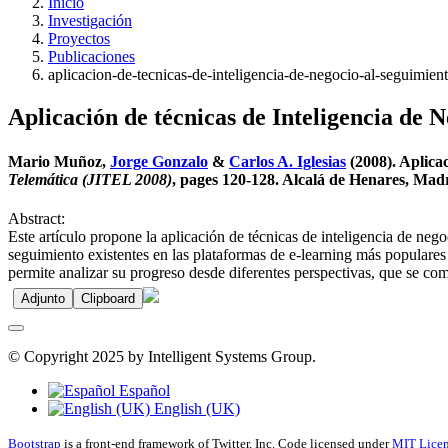
Inicio
Investigación
Proyectos
Publicaciones
aplicacion-de-tecnicas-de-inteligencia-de-negocio-al-seguimien
Aplicación de técnicas de Inteligencia de
Mario Muñoz,
Jorge Gonzalo
&
Carlos A. Iglesias
(2008). Aplica
Telemática (JITEL 2008)
, pages 120-128. Alcalá de Henares, Mad
Abstract:
Este artículo propone la aplicación de técnicas de inteligencia de ne
seguimiento existentes en las plataformas de e-learning más populare
permite analizar su progreso desde diferentes perspectivas, que se co
Adjunto
Clipboard
© Copyright 2025 by Intelligent Systems Group.
Español
English (UK)
Bootstrap
is a front-end framework of Twitter, Inc. Code licensed under
MIT Licen