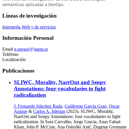
semánticas aplicadas a DevOps.
Líneas de investigación
Ingeniería Web y de servicios
Información Personal
Email
g.ggrao(@)upm.es
Teléfono
Localización
Publicaciones
SLIWC, Morality, NarrOnt and Senpy
Annotations: four vocabularies to fight
radicalization
J. Fernando Sánchez Rada
,
Guillermo García Grao
,
Oscar
Araque
&
Carlos A. Iglesias
(2023). SLIWC, Morality,
NarrOnt and Senpy Annotations: four vocabularies to fight
radicalization. In Sara Carvalho, Jorge Gracia, Anas Fahad
Khan, John P. McCrae, Ana Ostroški Anić, Dagmar Gromann