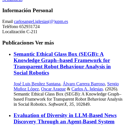
Información Personal
Email
carlosangel.iglesias(@)upm.es
Teléfono
652931724
Localización
C-211
Publicaciones
Ver más
Semantic Ethical Glass Box (SEGB): A
Knowledge Graph–based Framework for
Transparent Robot Behaviour Analysis in
Social Robotics
José Luis Benítez Santana
,
Álvaro Carrera Barroso
,
Sergio
Muñoz López
,
Oscar Araque
&
Carlos A. Iglesias
. (2026).
Semantic Ethical Glass Box (SEGB): A Knowledge Graph–
based Framework for Transparent Robot Behaviour Analysis
in Social Robotics.
SoftwareX
,
35
, 102849.
Evaluation of Diversity in LLM-Based News
Discovery Through an Agent-Based System