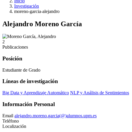
Inicio
Investigación
moreno-garcia-alejandro
Alejandro Moreno García
2
Publicaciones
Posición
Estudiante de Grado
Líneas de investigación
Big Data y Aprendizaje Automático
NLP y Análisis de Sentimientos
Información Personal
Email
alejandro.moreno.garcia(@)alumnos.upm.es
Teléfono
Localización