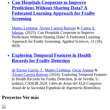
Can Hospitals Cooperate to Improve
Predictions Without Sharing Data? A
Federated Learning Approach for Frailty
Screening
Matteo Leghissa
,
Álvaro Carrera Barroso
&
Carlos A.
Iglesias
. (2025). Can Hospitals Cooperate to Improve
Predictions Without Sharing Data? A Federated Learning
Approach for Frailty Screening.
Applied Sciences
,
15
(18),
9939.
Exploring Temporal Features in Health
Records for Frailty Detection
de Enciso García, J.
,
Matteo Leghissa
,
Oscar Araque
&
Álvaro Carrera Barroso
(2024). Exploring Temporal Features
in Health Records for Frailty Detection. In de Sevilla, U.
(editor),
CASEIB 2024. Libro de Actas del XLII Congreso
Anual de la Sociedad Española de Ingeniería Biomédica
.
Proyectos
Ver más