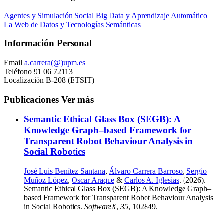
Agentes y Simulación Social
Big Data y Aprendizaje Automático
La Web de Datos y Tecnologías Semánticas
Información Personal
Email
a.carrera(@)upm.es
Teléfono
91 06 72113
Localización
B-208 (ETSIT)
Publicaciones
Ver más
Semantic Ethical Glass Box (SEGB): A
Knowledge Graph–based Framework for
Transparent Robot Behaviour Analysis in
Social Robotics
José Luis Benítez Santana
,
Álvaro Carrera Barroso
,
Sergio
Muñoz López
,
Oscar Araque
&
Carlos A. Iglesias
. (2026).
Semantic Ethical Glass Box (SEGB): A Knowledge Graph–
based Framework for Transparent Robot Behaviour Analysis
in Social Robotics.
SoftwareX
,
35
, 102849.