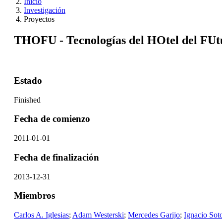
Inicio
Investigación
Proyectos
THOFU - Tecnologías del HOtel del FUt
Estado
Finished
Fecha de comienzo
2011-01-01
Fecha de finalización
2013-12-31
Miembros
Carlos A. Iglesias
;
Adam Westerski
;
Mercedes Garijo
;
Ignacio Sot