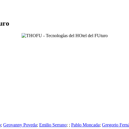
uro
o
;
Geovanny Poveda
;
Emilio Serrano
;
;
Pablo Moncada
;
Gregorio Fern