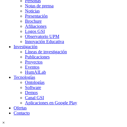
Personas
Notas de prensa
Noticias
Presentación
Brochure
Afiliaciones
Logos GSI
Observatorio UPM
Innovación Educativa
Investigación
Líneas de investigación
Publicaciones
Proyectos
Eventos
HumAILab
Tecnologías
Ontologías
Software
Demos
Canal GSI
Aplicaciones en Google Play
Ofertas
Contacto
×