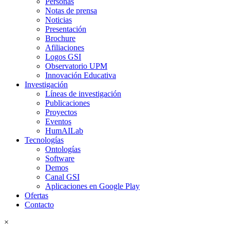
Personas
Notas de prensa
Noticias
Presentación
Brochure
Afiliaciones
Logos GSI
Observatorio UPM
Innovación Educativa
Investigación
Líneas de investigación
Publicaciones
Proyectos
Eventos
HumAILab
Tecnologías
Ontologías
Software
Demos
Canal GSI
Aplicaciones en Google Play
Ofertas
Contacto
×