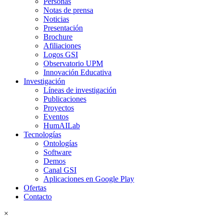
Personas
Notas de prensa
Noticias
Presentación
Brochure
Afiliaciones
Logos GSI
Observatorio UPM
Innovación Educativa
Investigación
Líneas de investigación
Publicaciones
Proyectos
Eventos
HumAILab
Tecnologías
Ontologías
Software
Demos
Canal GSI
Aplicaciones en Google Play
Ofertas
Contacto
×