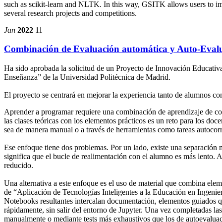
such as scikit-learn and NLTK. In this way, GSITK allows users to 
several research projects and competitions.
Jan
2022
11
Combinación de Evaluación automática y Auto-Evalu
Ha sido aprobada la solicitud de un Proyecto de Innovación Educativ
Enseñanza” de la Universidad Politécnica de Madrid.
El proyecto se centrará en mejorar la experiencia tanto de alumnos c
Aprender a programar requiere una combinación de aprendizaje de conc
las clases teóricas con los elementos prácticos es un reto para los doc
sea de manera manual o a través de herramientas como tareas autocor
Ese enfoque tiene dos problemas. Por un lado, existe una separación mu
significa que el bucle de realimentación con el alumno es más lento. A
reducido.
Una alternativa a este enfoque es el uso de material que combina elem
de “Aplicación de Tecnologías Inteligentes a la Educación en Ingenie
Notebooks resultantes intercalan documentación, elementos guiados qu
rápidamente, sin salir del entorno de Jupyter. Una vez completadas la
manualmente o mediante tests más exhaustivos que los de autoevaluac