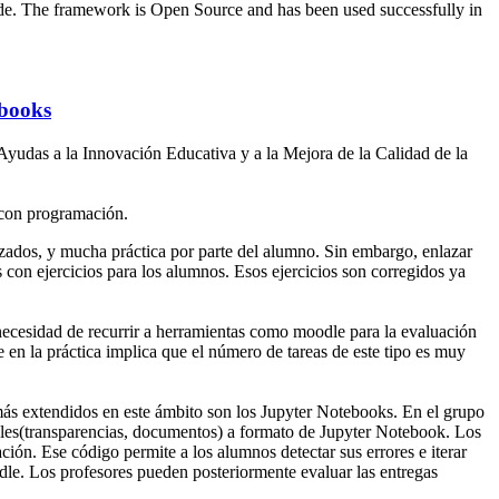
de. The framework is Open Source and has been used successfully in
ebooks
yudas a la Innovación Educativa y a la Mejora de la Calidad de la
s con programación.
zados, y mucha práctica por parte del alumno. Sin embargo, enlazar
s con ejercicios para los alumnos. Esos ejercicios son corregidos ya
a necesidad de recurrir a herramientas como moodle para la evaluación
e en la práctica implica que el número de tareas de este tipo es muy
 más extendidos en este ámbito son los Jupyter Notebooks. En el grupo
ales(transparencias, documentos) a formato de Jupyter Notebook. Los
ón. Ese código permite a los alumnos detectar sus errores e iterar
dle. Los profesores pueden posteriormente evaluar las entregas