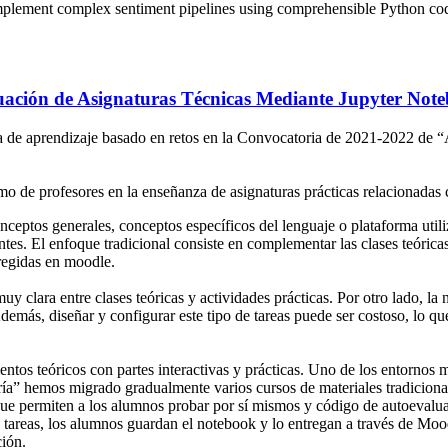
implement complex sentiment pipelines using comprehensible Python co
ación de Asignaturas Técnicas Mediante Jupyter Not
a de aprendizaje basado en retos en la Convocatoria de 2021-2022 de “A
omo de profesores en la enseñanza de asignaturas prácticas relacionada
eptos generales, conceptos específicos del lenguaje o plataforma utili
entes. El enfoque tradicional consiste en complementar las clases teórica
regidas en moodle.
y clara entre clases teóricas y actividades prácticas. Por otro lado, l
demás, diseñar y configurar este tipo de tareas puede ser costoso, lo qu
entos teóricos con partes interactivas y prácticas. Uno de los entornos
ría” hemos migrado gradualmente varios cursos de materiales tradicion
e permiten a los alumnos probar por sí mismos y código de autoevaluaci
s tareas, los alumnos guardan el notebook y lo entregan a través de Moo
ión.