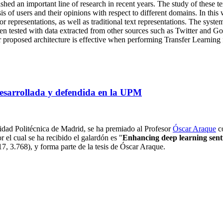
ished an important line of research in recent years. The study of these te
is of users and their opinions with respect to different domains. In th
r representations, as well as traditional text representations. The syste
tested with data extracted from other sources such as Twitter and Goog
r proposed architecture is effective when performing Transfer Learning
 desarrollada y defendida en la UPM
sidad Politécnica de Madrid, se ha premiado al Profesor
Óscar Araque
co
r el cual se ha recibido el galardón es
"
Enhancing deep learning senti
, 3.768), y forma parte de la tesis de Óscar Araque.