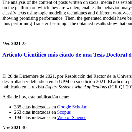
The analysis of the content of posts written on social media has establ
on the platform on which they are written, enables the behavior analys
classify texts using topic modeling techniques and different word-vecto
showing promising performance. Then, the generated models have been 
thus performing Transfer Learning. The obtained results show that ou
Dec
2021
22
Artículo Científico más citado de una Tesis Doctoral
El 20 de Diciembre de 2021, por Resolución
del Rector de la Univer
desarrollada y defendida en la UPM en su edición 2021. El artículo po
publicado en la revista
Expert Systems
with Applications
(JCR Q1 2017
A día de hoy, esta publicación tiene:
385 citas indexadas en
Google Scholar
263 citas indexadas en
Scopus
194 citas indexadas en
Web of Science
Nov
2021
30