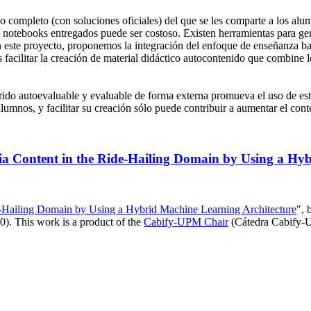
o completo (con soluciones oficiales) del que se les comparte a los alumn
os notebooks entregados puede ser costoso. Existen herramientas para ge
En este proyecto, proponemos la integración del enfoque de enseñanza 
s facilitar la creación de material didáctico autocontenido que combine
do autoevaluable y evaluable de forma externa promueva el uso de este 
 alumnos, y facilitar su creación sólo puede contribuir a aumentar el con
a Content in the Ride-Hailing Domain by Using a Hyb
e-Hailing Domain by Using a Hybrid Machine Learning Architecture
", 
). This work is a product of the
Cabify-UPM Chair
(Cátedra Cabify-