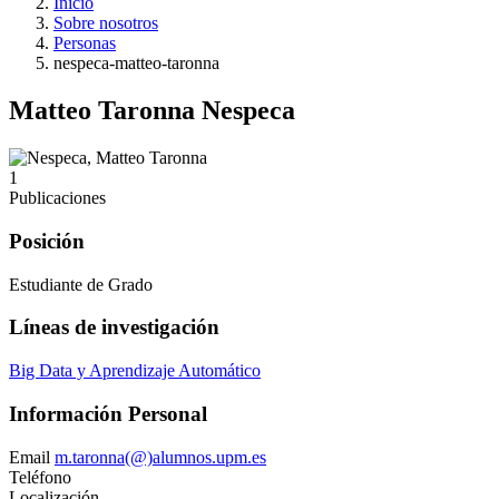
Inicio
Sobre nosotros
Personas
nespeca-matteo-taronna
Matteo Taronna Nespeca
1
Publicaciones
Posición
Estudiante de Grado
Líneas de investigación
Big Data y Aprendizaje Automático
Información Personal
Email
m.taronna(@)alumnos.upm.es
Teléfono
Localización