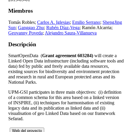
Miembros
Tomás Robles;
Carlos A. Iglesias
;
Emilio Serrano
;
ShengJing
Sun
;
Ganggao Zhu
;
Rubén Díaz-Vega
; Ramón Alcarria;
Geovanny Poveda
;
Alejandro Saura-Villanueva
Descripción
SmartOpenData (
Grant agreement 603284)
will create a
Linked Open Data infrastructure (including software tools and
data) fed by public and freely available data resources,
existing sources for biodiversity and environment protection
and research in rural and European protected areas and its
National Parks.
UPM-GSI participates in three main objectives: (i) definition
of a common schema for this area based on a linked version
of INSPIRE, (ii) techniques for harmonisation of existing
legacy data and its publication as linked data and (ii)
visualisation of geo Linked Data based on our framework
Sefarad.
Web del proyecto