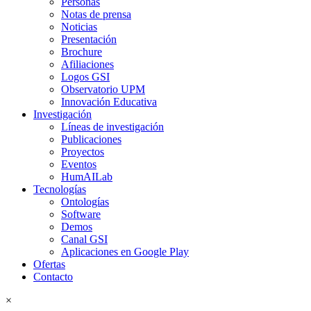
Personas
Notas de prensa
Noticias
Presentación
Brochure
Afiliaciones
Logos GSI
Observatorio UPM
Innovación Educativa
Investigación
Líneas de investigación
Publicaciones
Proyectos
Eventos
HumAILab
Tecnologías
Ontologías
Software
Demos
Canal GSI
Aplicaciones en Google Play
Ofertas
Contacto
×