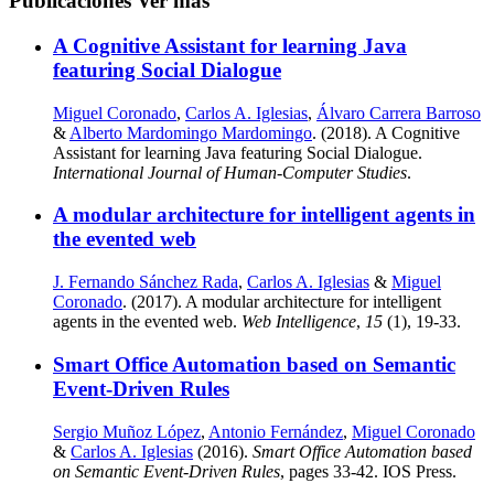
Publicaciones
Ver más
A Cognitive Assistant for learning Java
featuring Social Dialogue
Miguel Coronado
,
Carlos A. Iglesias
,
Álvaro Carrera Barroso
&
Alberto Mardomingo Mardomingo
. (2018). A Cognitive
Assistant for learning Java featuring Social Dialogue.
International Journal of Human-Computer Studies
.
A modular architecture for intelligent agents in
the evented web
J. Fernando Sánchez Rada
,
Carlos A. Iglesias
&
Miguel
Coronado
. (2017). A modular architecture for intelligent
agents in the evented web.
Web Intelligence
,
15
(1), 19-33.
Smart Office Automation based on Semantic
Event-Driven Rules
Sergio Muñoz López
,
Antonio Fernández
,
Miguel Coronado
&
Carlos A. Iglesias
(2016).
Smart Office Automation based
on Semantic Event-Driven Rules
, pages 33-42. IOS Press.