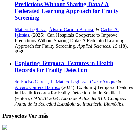
Predictions Without Sharing Data? A
Federated Learning Approach for Frailty
Screening
Matteo Leghissa
,
Álvaro Carrera Barroso
&
Carlos A.
Iglesias
. (2025). Can Hospitals Cooperate to Improve
Predictions Without Sharing Data? A Federated Learning
Approach for Frailty Screening.
Applied Sciences
,
15
(18),
9939.
Exploring Temporal Features in Health
Records for Frailty Detection
de Enciso García, J.
,
Matteo Leghissa
,
Oscar Araque
&
Álvaro Carrera Barroso
(2024). Exploring Temporal Features
in Health Records for Frailty Detection. In de Sevilla, U.
(editor),
CASEIB 2024. Libro de Actas del XLII Congreso
Anual de la Sociedad Española de Ingeniería Biomédica
.
Proyectos
Ver más