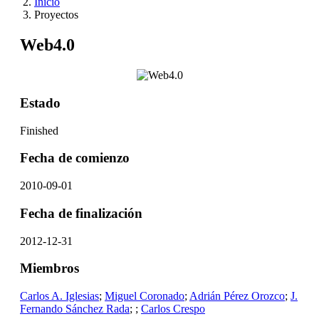
Inicio
Proyectos
Web4.0
Estado
Finished
Fecha de comienzo
2010-09-01
Fecha de finalización
2012-12-31
Miembros
Carlos A. Iglesias
;
Miguel Coronado
;
Adrián Pérez Orozco
;
J.
Fernando Sánchez Rada
;
;
Carlos Crespo