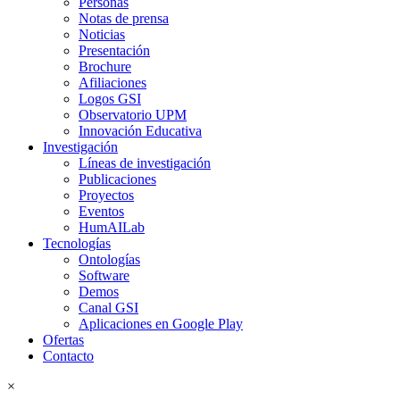
Personas
Notas de prensa
Noticias
Presentación
Brochure
Afiliaciones
Logos GSI
Observatorio UPM
Innovación Educativa
Investigación
Líneas de investigación
Publicaciones
Proyectos
Eventos
HumAILab
Tecnologías
Ontologías
Software
Demos
Canal GSI
Aplicaciones en Google Play
Ofertas
Contacto
×