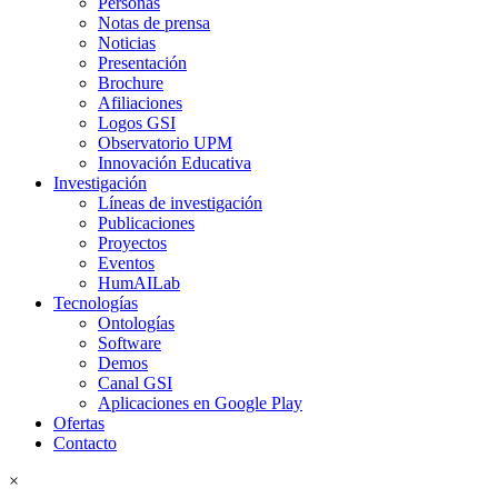
Personas
Notas de prensa
Noticias
Presentación
Brochure
Afiliaciones
Logos GSI
Observatorio UPM
Innovación Educativa
Investigación
Líneas de investigación
Publicaciones
Proyectos
Eventos
HumAILab
Tecnologías
Ontologías
Software
Demos
Canal GSI
Aplicaciones en Google Play
Ofertas
Contacto
×