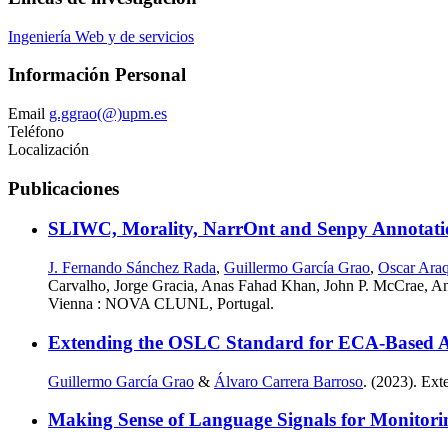
Ingeniería Web y de servicios
Información Personal
Email
g.ggrao(@)upm.es
Teléfono
Localización
Publicaciones
SLIWC, Morality, NarrOnt and Senpy Annotations
J. Fernando Sánchez Rada
,
Guillermo García Grao
,
Oscar Ara
Carvalho, Jorge Gracia, Anas Fahad Khan, John P. McCrae, An
Vienna : NOVA CLUNL, Portugal.
Extending the OSLC Standard for ECA-Based 
Guillermo García Grao
&
Álvaro Carrera Barroso
. (2023). Ex
Making Sense of Language Signals for Monitorin