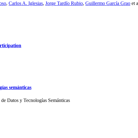
oso
,
Carlos A. Iglesias
,
Jorge Tardío Rubio
,
Guillermo García Grao
et 
ticipation
gías semánticas
 de Datos y Tecnologías Semánticas