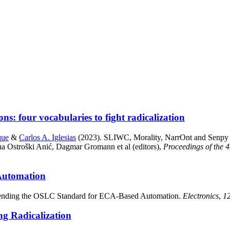
: four vocabularies to fight radicalization
que
&
Carlos A. Iglesias
(2023). SLIWC, Morality, NarrOnt and Senpy Ann
a Ostroški Anić, Dagmar Gromann et al (editors),
Proceedings of the
Automation
tending the OSLC Standard for ECA-Based Automation.
Electronics
,
1
g Radicalization