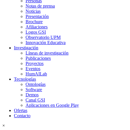
Personas
Notas de prensa
Noticias
Presentación
Brochure
Afiliaciones
Logos GSI
Observatorio UPM
Innovación Educativa
Investigación
Líneas de investigación
Publicaciones
Proyectos
Eventos
HumAILab
Tecnologías
Ontologías
Software
Demos
Canal GSI
Aplicaciones en Google Play
Ofertas
Contacto
×