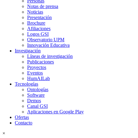
Personas
Notas de prensa
Noticias
Presentación
Brochure
Afiliaciones
Logos GSI
Observatorio UPM
Innovación Educativa
Investigación
Líneas de investigación
Publicaciones
Proyectos
Eventos
HumAILab
Tecnologías
Ontologías
Software
Demos
Canal GSI
Aplicaciones en Google Play
Ofertas
Contacto
×