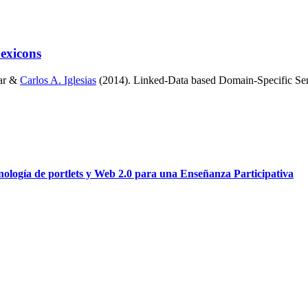
exicons
aar &
Carlos A. Iglesias
(2014). Linked-Data based Domain-Specific Se
ología de portlets y Web 2.0 para una Enseñanza Participativa